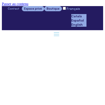
Passer au contenu
Français
Contact
Espace privé
Boutique
Català
Español
English