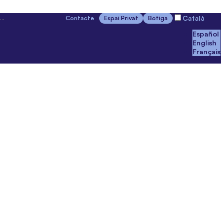
Català
Contacte
Espai Privat
Botiga
Español
English
Français