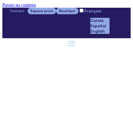
Passer au contenu
Français
Contact
Espace privé
Boutique
Català
Español
English