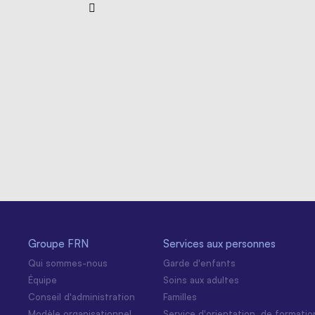
Groupe FRN
Services aux personnes
Qui sommes-nous
Garde d'enfants
Équipe
Soins aux adultes
Conseil d'administration
Familles
Modèle organisationnel
Service d'orientation, de formatio