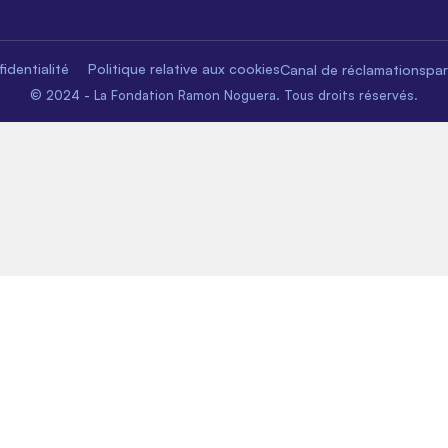
identialité
Politique relative aux cookies
Canal de réclamations
pa
© 2024 - La Fondation Ramon Noguera. Tous droits réservés.