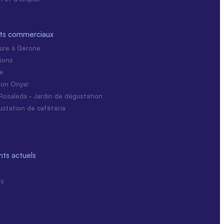
ts commerciaux
ture à Gérone
ions
ie
tion Onyar
Rosaleda · Jardin de dégustation
ustation de cafétéria
ts actuels
ns