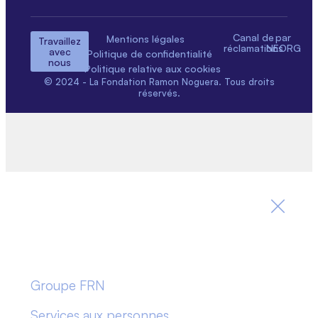
Canal de
par
Mentions légales
Travaillez
réclamations
NEORG
avec
Politique de confidentialité
nous
Politique relative aux cookies
© 2024 - La Fondation Ramon Noguera. Tous droits
réservés.
Groupe FRN
Services aux personnes