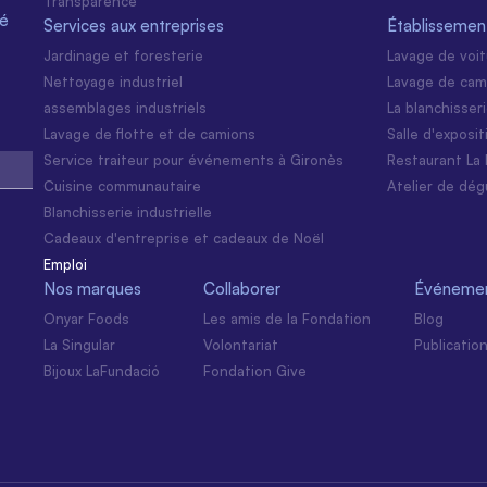
Transparence
té
Services aux entreprises
Établissemen
Jardinage et foresterie
Lavage de voi
Nettoyage industriel
Lavage de cam
assemblages industriels
La blanchisser
Lavage de flotte et de camions
Salle d'exposi
Service traiteur pour événements à Gironès
Restaurant La 
Cuisine communautaire
Atelier de dég
Blanchisserie industrielle
Cadeaux d'entreprise et cadeaux de Noël
Emploi
Nos marques
Collaborer
Événemen
Onyar Foods
Les amis de la Fondation
Blog
La Singular
Volontariat
Publicatio
Bijoux LaFundació
Fondation Give