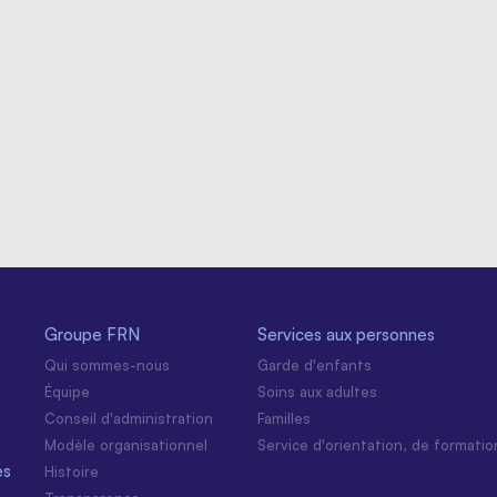
Groupe FRN
Services aux personnes
Qui sommes-nous
Garde d'enfants
Équipe
Soins aux adultes
Conseil d'administration
Familles
Modèle organisationnel
Service d'orientation, de formatio
es
Histoire