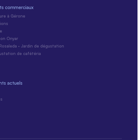
ts commerciaux
ture à Gérone
ions
ie
tion Onyar
Rosaleda · Jardin de dégustation
ustation de cafétéria
ts actuels
ns