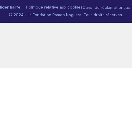
identialité
Politique relative aux cookies
Canal de réclamations
pa
© 2024 - La Fondation Ramon Noguera. Tous droits réservés.