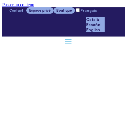
Passer au contenu
Français
Contact
Espace privé
Boutique
Català
Español
English