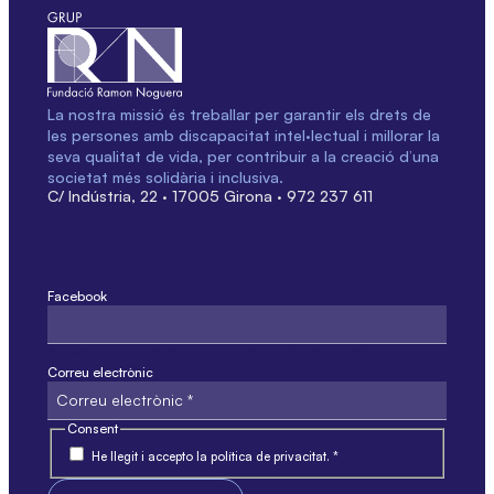
La nostra missió és treballar per garantir els drets de
les persones amb discapacitat intel·lectual i millorar la
seva qualitat de vida, per contribuir a la creació d’una
societat més solidària i inclusiva.
C/ Indústria, 22 · 17005 Girona · 972 237 611
Facebook
Aquest camp només és per validació i no s'ha de modificar.
Correu electrònic
Consent
He llegit i accepto la política de privacitat. *