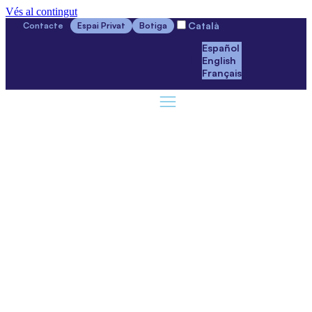
Vés al contingut
Català
Contacte
Espai Privat
Botiga
Español
English
Français