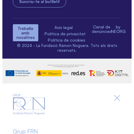
Canal de
by
Avís legal
Treballa
denúncies
NEORG
amb
Política de privacitat
nosaltres
Política de cookies
© 2024 - La Fundació Ramon Noguera. Tots els drets
reservats.
Grup FRN