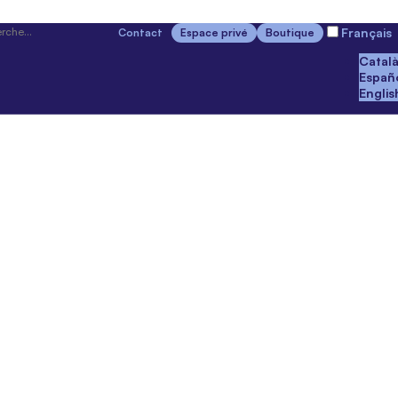
Français
Contact
Espace privé
Boutique
Catal
Españ
Englis