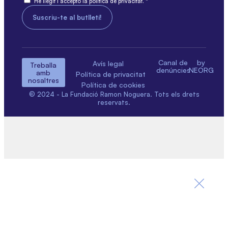
He llegit i accepto la política de privacitat. *
Canal de
by
Avís legal
Treballa
denúncies
NEORG
amb
Política de privacitat
nosaltres
Política de cookies
© 2024 - La Fundació Ramon Noguera. Tots els drets
reservats.