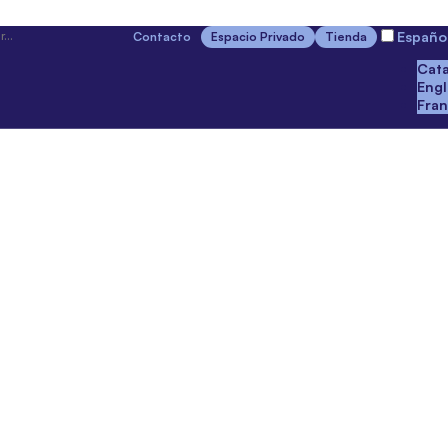
Españo
Contacto
Espacio Privado
Tienda
Cata
Engl
Fran