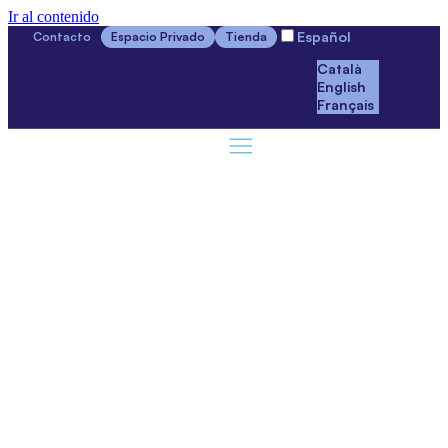
Ir al contenido
Español
Contacto
Espacio Privado
Tienda
Català
English
Français