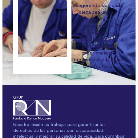
asegurando que cada
pieza sea única y
hecha
cuidadosamente. Su
autonomía en el
proceso es clave para
garantizar una
experiencia de
aprendizaje y trabajo
satisfactoria.
Nuestra misión es trabajar para garantizar los
derechos de las personas con discapacidad
intelectual y mejorar su calidad de vida, para contribuir