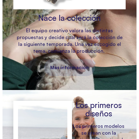
Nace la colección
El equipo creativo valora las distintas
propuestas y decide cuál será la colección de
la siguiente temporada. Una vez escogido el
tema, comienza la producción.
Más información
Los primeros
diseños
Los primeros modelos
se crean con la