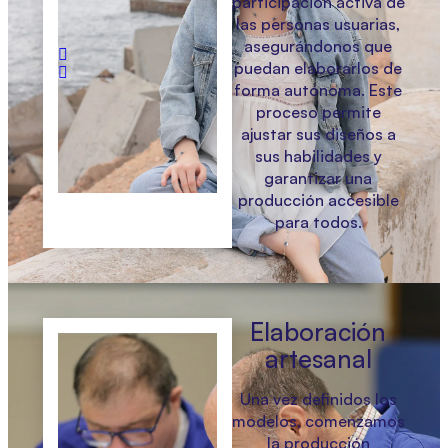
participación activa de
las personas usuarias,
asegurándonos que
puedan elaborarlos de
forma autónoma. Este
proceso permite
ajustar sus diseños a
sus habilidades y
garantizar una
producción accesible
para todos.
Elaboración
artesanal
Una vez definidos los
modelos, comenzamos
la producción