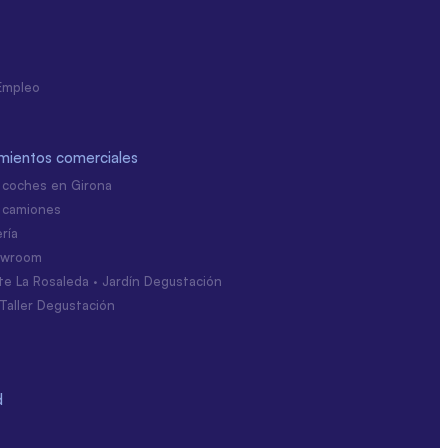
 Empleo
imientos comerciales
 coches en Girona
 camiones
ría
owroom
te La Rosaleda · Jardín Degustación
Taller Degustación
d