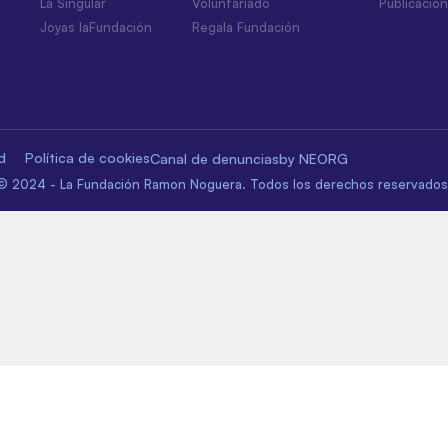
La Singular
Voluntariado
Publicacio
Joyas laFundación
Regala Fundación
d
Política de cookies
Canal de denuncias
by NEORG
© 2024 - La Fundación Ramon Noguera. Todos los derechos reservados