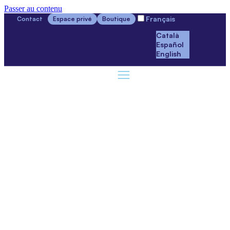
Passer au contenu
Français
Contact
Espace privé
Boutique
Català
Español
English