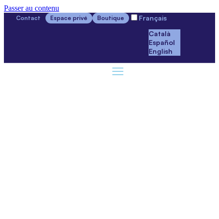
Passer au contenu
Français
Contact
Espace privé
Boutique
Català
Español
English