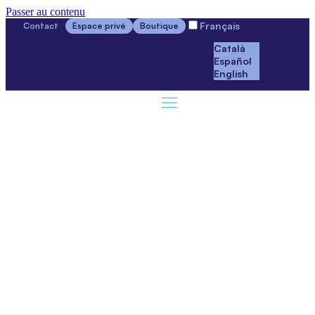
Passer au contenu
Français
Contact
Espace privé
Boutique
Català
Español
English