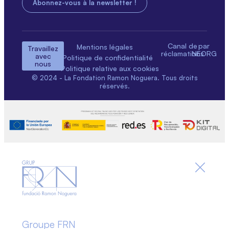
Canal de
par
Mentions légales
Travaillez
réclamations
NEORG
avec
Politique de confidentialité
nous
Politique relative aux cookies
© 2024 - La Fondation Ramon Noguera. Tous droits
réservés.
Groupe FRN