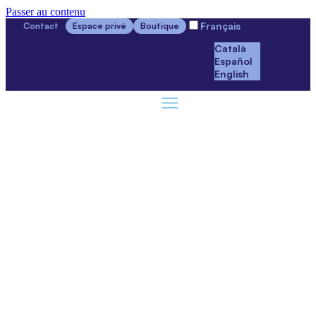
Passer au contenu
Français
Contact
Espace privé
Boutique
Català
Español
English