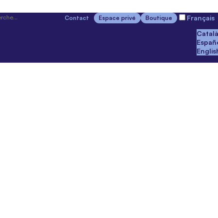
Français
Contact
Espace privé
Boutique
Catal
Españ
Englis