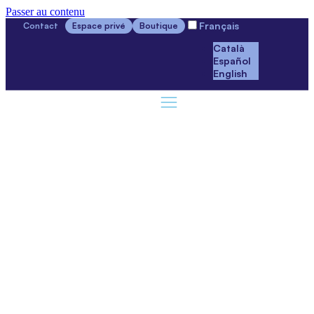
Passer au contenu
Français
Contact
Espace privé
Boutique
Català
Español
English