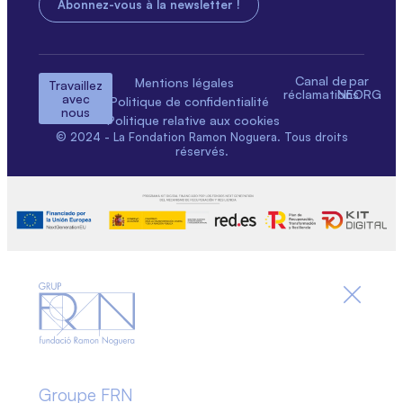
Canal de
par
Mentions légales
Travaillez
réclamations
NEORG
avec
Politique de confidentialité
nous
Politique relative aux cookies
© 2024 - La Fondation Ramon Noguera. Tous droits
réservés.
Groupe FRN