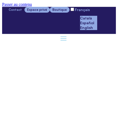
Passer au contenu
Français
Contact
Espace privé
Boutique
Català
Español
English