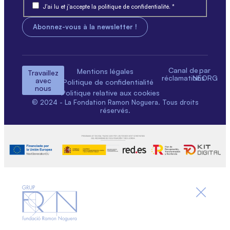
J'ai lu et j'accepte la politique de confidentialité. *
Canal de
par
Mentions légales
Travaillez
réclamations
NEORG
avec
Politique de confidentialité
nous
Politique relative aux cookies
© 2024 - La Fondation Ramon Noguera. Tous droits
réservés.