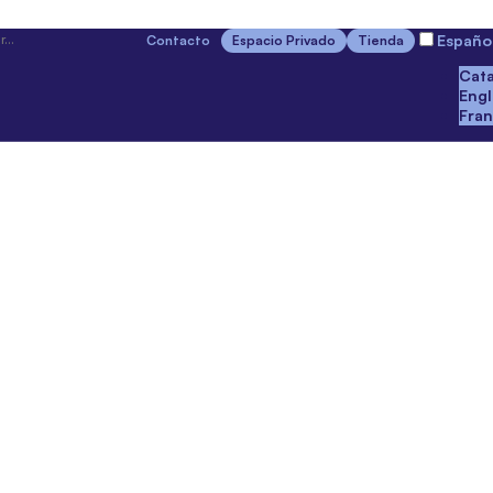
Españo
Contacto
Espacio Privado
Tienda
Cata
Engl
Fran