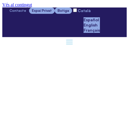
Vés al contingut
Català
Contacte
Espai Privat
Botiga
Español
English
Français