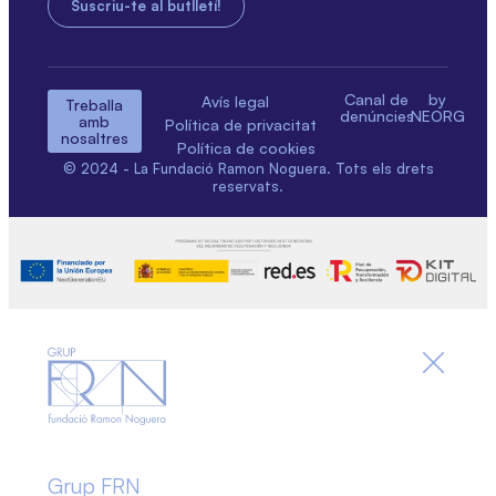
Canal de
by
Avís legal
Treballa
denúncies
NEORG
amb
Política de privacitat
nosaltres
Política de cookies
© 2024 - La Fundació Ramon Noguera. Tots els drets
reservats.
Grup FRN