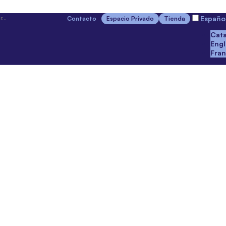
Españo
Contacto
Espacio Privado
Tienda
Cata
Engl
Fran