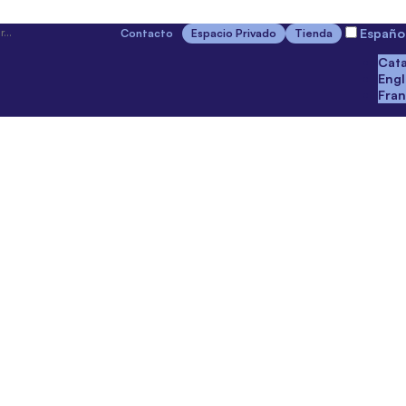
Españo
Contacto
Espacio Privado
Tienda
Cata
Engl
Fran