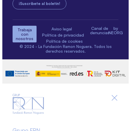
Canal de
by
Aviso legal
Trabaja
denuncias
NEORG
con
Política de privacidad
nosotros
Política de cookies
© 2024 - La Fundación Ramon Noguera. Todos los
derechos reservados.
Grupo FRN