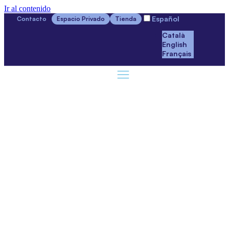
Ir al contenido
Español
Contacto
Espacio Privado
Tienda
Català
English
Français