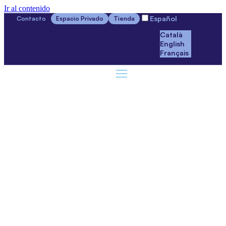
Ir al contenido
Español
Contacto
Espacio Privado
Tienda
Català
English
Français