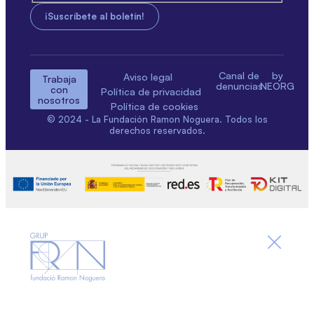
Canal de
by
Aviso legal
Trabaja
denuncias
NEORG
con
Política de privacidad
nosotros
Política de cookies
© 2024 - La Fundación Ramon Noguera. Todos los
derechos reservados.