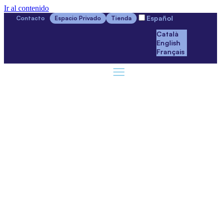
Ir al contenido
Español
Contacto
Espacio Privado
Tienda
Català
English
Français