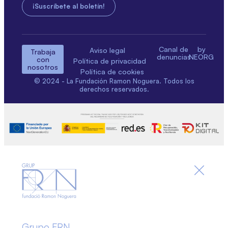
Canal de
by
Aviso legal
Trabaja
denuncias
NEORG
con
Política de privacidad
nosotros
Política de cookies
© 2024 - La Fundación Ramon Noguera. Todos los
derechos reservados.
Grupo FRN