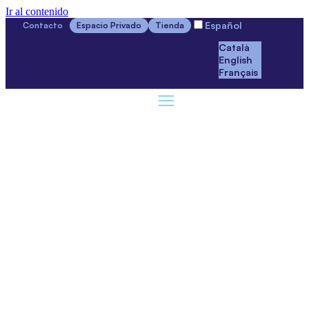
Ir al contenido
Español
Contacto
Espacio Privado
Tienda
Català
English
Français