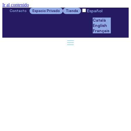
Ir al contenido
Español
Contacto
Espacio Privado
Tienda
Català
English
Français