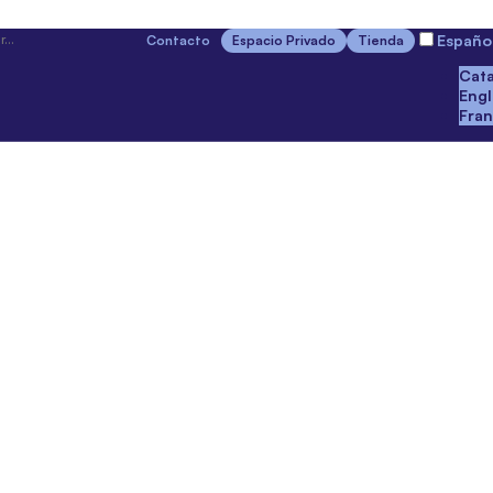
Españo
Contacto
Espacio Privado
Tienda
Cata
Engl
Fran