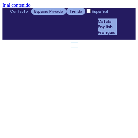
Ir al contenido
Español
Contacto
Espacio Privado
Tienda
Català
English
Français