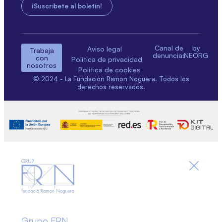
Canal de
by
Aviso legal
Trabaja
denuncias
NEORG
con
Política de privacidad
nosotros
Política de cookies
© 2024 - La Fundación Ramon Noguera. Todos los
derechos reservados.
Grupo FRN