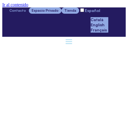
Ir al contenido
Español
Contacto
Espacio Privado
Tienda
Català
English
Français