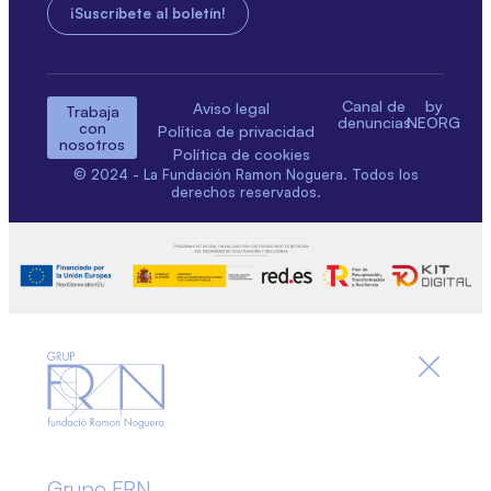
Canal de
by
Aviso legal
Trabaja
denuncias
NEORG
con
Política de privacidad
nosotros
Política de cookies
© 2024 - La Fundación Ramon Noguera. Todos los
derechos reservados.
Grupo FRN