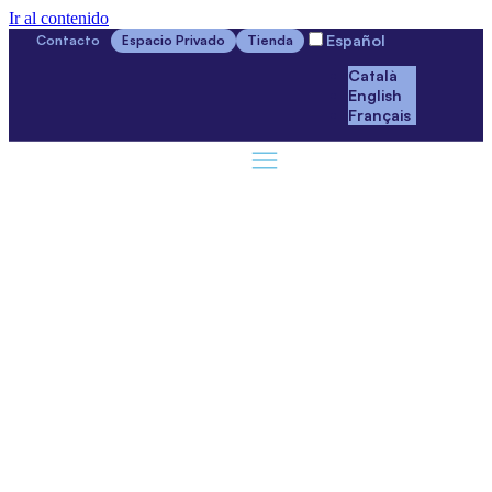
Ir al contenido
Español
Contacto
Espacio Privado
Tienda
Català
English
Français