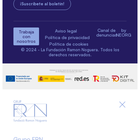
Canal de
by
Aviso legal
Trabaja
denuncias
NEORG
con
Política de privacidad
nosotros
Política de cookies
© 2024 - La Fundación Ramon Noguera. Todos los
derechos reservados.
Grupo FRN