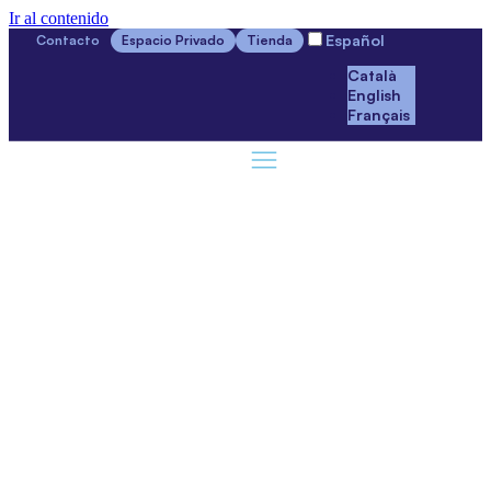
Ir al contenido
Español
Contacto
Espacio Privado
Tienda
Català
English
Français