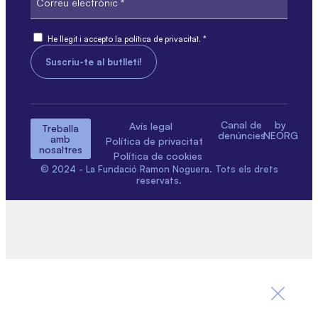
electrònic
Consent
He llegit i accepto la política de privacitat. *
Canal de
by
Avís legal
Treballa
denúncies
NEORG
amb
Política de privacitat
nosaltres
Política de cookies
© 2024 - La Fundació Ramon Noguera. Tots els drets
reservats.