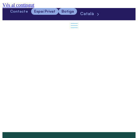
Vés al contingut
Contacte
Espai Privat
Botiga
Català