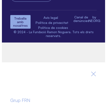
Canal de
by
Avís legal
Treballa
denúncies
NEORG
amb
Política de privacitat
nosaltres
Política de cookies
© 2024 - La Fundació Ramon Noguera. Tots els drets
reservats.
Grup FRN