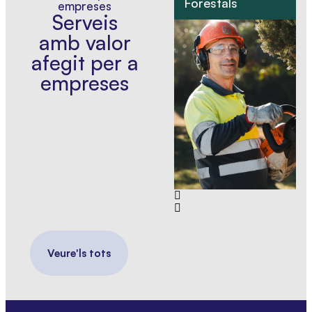
Forestals
I
empreses
Serveis
amb valor
afegit per a
empreses
Veure'ls tots