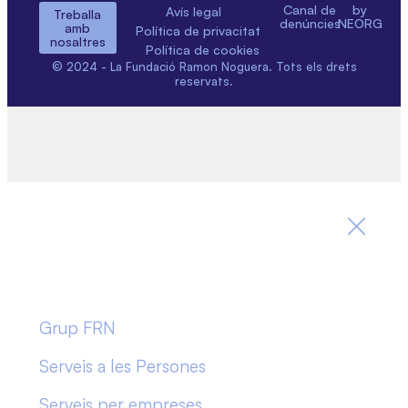
Canal de
by
Avís legal
Treballa
denúncies
NEORG
amb
Política de privacitat
nosaltres
Política de cookies
© 2024 - La Fundació Ramon Noguera. Tots els drets
reservats.
Grup FRN
Serveis a les Persones
Serveis per empreses