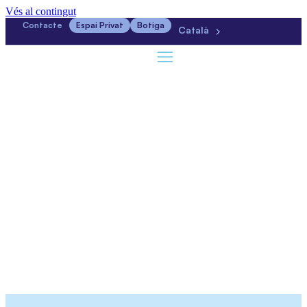
Vés al contingut
Contacte
Espai Privat
Botiga
Català