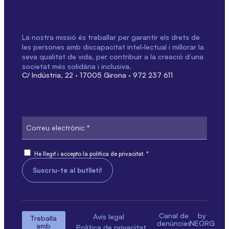
La nostra missió és treballar per garantir els drets de
les persones amb discapacitat intel·lectual i millorar la
seva qualitat de vida, per contribuir a la creació d’una
societat més solidària i inclusiva.
C/ Indústria, 22 · 17005 Girona · 972 237 611
Correu
electrònic
Consent
He llegit i accepto la política de privacitat. *
Canal de
by
Avís legal
Treballa
denúncies
NEORG
amb
Política de privacitat