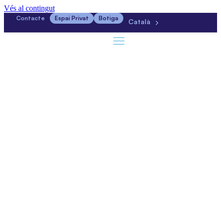
Vés al contingut
Contacte
Espai Privat
Botiga
Català