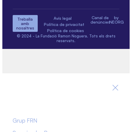
Canal de
by
Avís legal
Treballa
denúncies
NEORG
amb
Política de privacitat
nosaltres
Política de cookies
© 2024 - La Fundació Ramon Noguera. Tots els drets
reservats.
Grup FRN