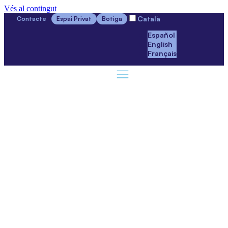
Vés al contingut
Català
Contacte
Espai Privat
Botiga
Español
English
Français