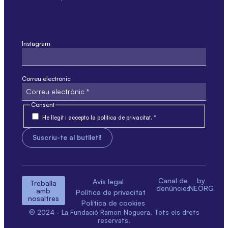
Instagram
Aquest camp només és per validació i no s'ha de modificar.
Correu electrònic
Consent
He llegit i accepto la política de privacitat. *
Canal de
by
Avís legal
Treballa
denúncies
NEORG
amb
Política de privacitat
nosaltres
Política de cookies
© 2024 - La Fundació Ramon Noguera. Tots els drets
reservats.