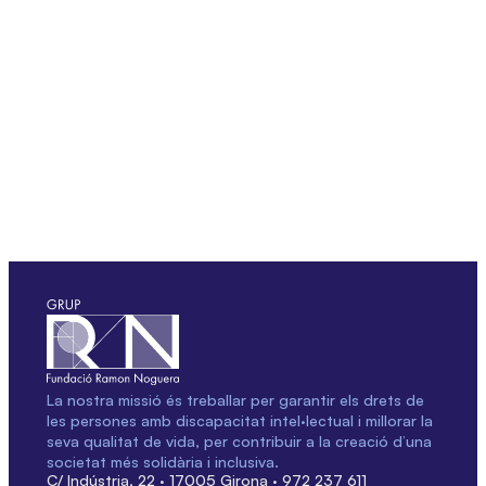
La nostra missió és treballar per garantir els drets de
les persones amb discapacitat intel·lectual i millorar la
seva qualitat de vida, per contribuir a la creació d’una
societat més solidària i inclusiva.
C/ Indústria, 22 · 17005 Girona · 972 237 611