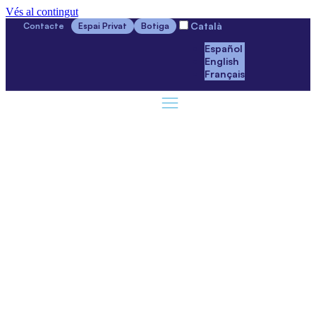
Vés al contingut
Català
Contacte
Espai Privat
Botiga
Español
English
Français