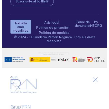
Canal de
by
Avís legal
Treballa
denúncies
NEORG
amb
Política de privacitat
nosaltres
Política de cookies
© 2024 - La Fundació Ramon Noguera. Tots els drets
reservats.
Grup FRN