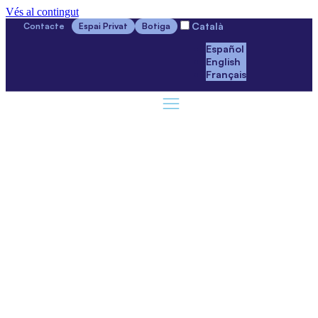
Vés al contingut
Català
Contacte
Espai Privat
Botiga
Español
English
Français