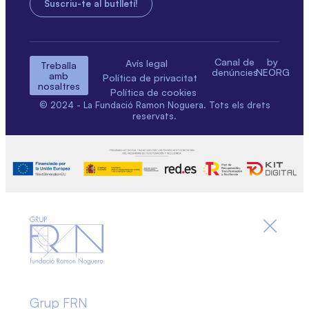
Canal de
by
Avís legal
Treballa
denúncies
NEORG
amb
Política de privacitat
nosaltres
Política de cookies
© 2024 - La Fundació Ramon Noguera. Tots els drets
reservats.
Grup FRN