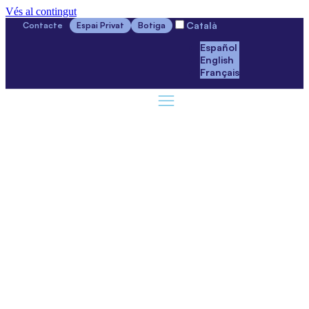
Vés al contingut
Català
Contacte
Espai Privat
Botiga
Español
English
Français