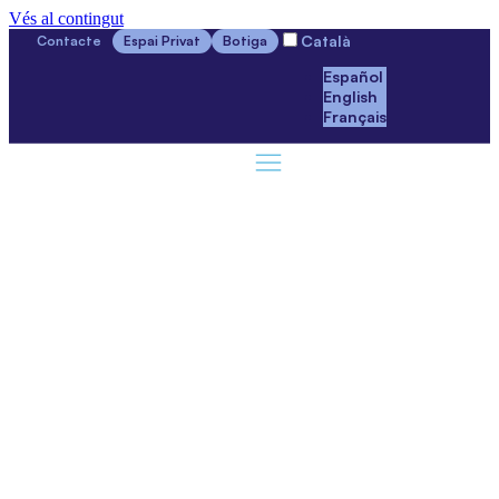
Vés al contingut
Català
Contacte
Espai Privat
Botiga
Español
English
Français