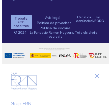
Canal de
by
Avís legal
Treballa
denúncies
NEORG
amb
Política de privacitat
nosaltres
Política de cookies
© 2024 - La Fundació Ramon Noguera. Tots els drets
reservats.
Grup FRN