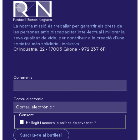
La nostra missió és treballar per garantir els drets de
les persones amb discapacitat intel·lectual i millorar la
seva qualitat de vida, per contribuir a la creació d’una
societat més solidària i inclusiva.
C/ Indústria, 22 · 17005 Girona · 972 237 611
Comments
Aquest camp només és per validació i no s'ha de modificar.
Correu electrònic
Consent
He llegit i accepto la política de privacitat. *