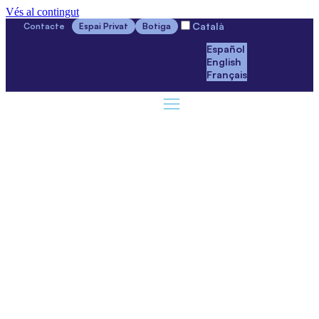
Vés al contingut
Català
Contacte
Espai Privat
Botiga
Español
English
Français