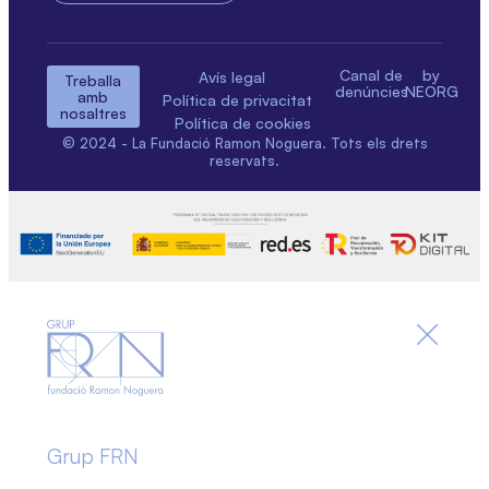
Canal de
by
Avís legal
Treballa
denúncies
NEORG
amb
Política de privacitat
nosaltres
Política de cookies
© 2024 - La Fundació Ramon Noguera. Tots els drets
reservats.
Grup FRN