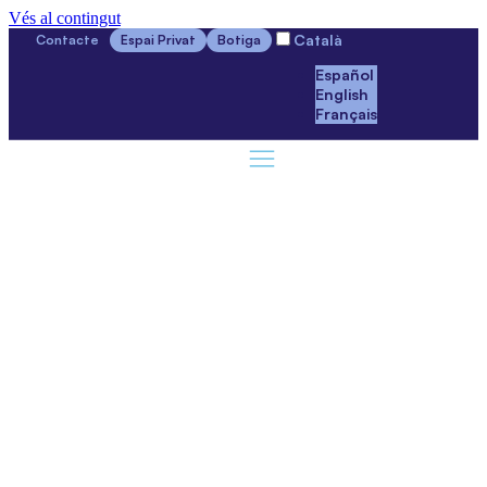
Vés al contingut
Català
Contacte
Espai Privat
Botiga
Español
English
Français