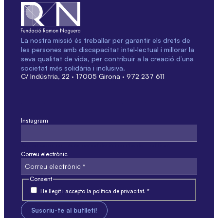
La nostra missió és treballar per garantir els drets de
les persones amb discapacitat intel·lectual i millorar la
seva qualitat de vida, per contribuir a la creació d’una
societat més solidària i inclusiva.
C/ Indústria, 22 · 17005 Girona · 972 237 611
Instagram
Aquest camp només és per validació i no s'ha de modificar.
Correu electrònic
Consent
He llegit i accepto la política de privacitat. *