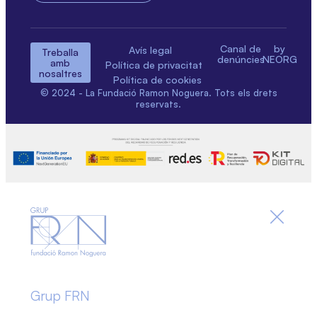
Canal de
by
Avís legal
Treballa
denúncies
NEORG
amb
Política de privacitat
nosaltres
Política de cookies
© 2024 - La Fundació Ramon Noguera. Tots els drets
reservats.
Grup FRN