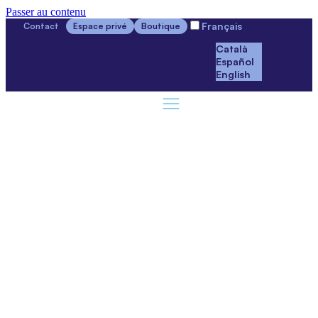
Passer au contenu
Français
Contact
Espace privé
Boutique
Català
Español
English