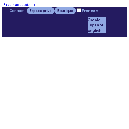
Passer au contenu
Français
Contact
Espace privé
Boutique
Català
Español
English