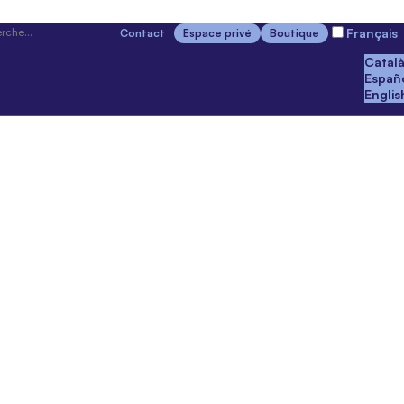
Français
Contact
Espace privé
Boutique
Catal
Españ
Englis